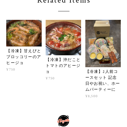
Related Items
【冷凍】甘えびと
ブロッコリーのア
【冷凍】沖だこと
ヒージョ
トマトのアヒージ
¥750
【冷凍】2人前コ
ョ
ースセット 記念
¥750
日やお祝い、ホー
ムパーティーに
¥8,500